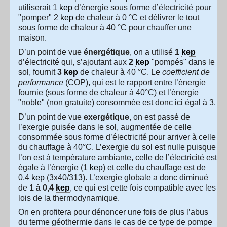
utiliserait 1
kep
d’énergie sous forme d’électricité pour
"pomper" 2
kep
de chaleur à 0 °C et délivrer le tout
sous forme de chaleur à 40 °C pour chauffer une
maison.
D’un point de vue
énergétique
, on a utilisé
1
kep
d’électricité qui, s’ajoutant aux
2
kep
"pompés" dans le
sol, fournit
3
kep
de chaleur à 40 °C. Le
coefficient de
performance
(COP), qui est le rapport entre l’énergie
fournie (sous forme de chaleur à 40°C) et l’énergie
"noble" (non gratuite) consommée est donc ici égal à 3.
D’un point de vue
exergétique
, on est passé de
l’exergie puisée dans le sol, augmentée de celle
consommée sous forme d’électricité pour arriver à celle
du chauffage à 40°C. L’exergie du sol est nulle puisque
l’on est à température ambiante, celle de l’électricité est
égale à l’énergie (1
kep
) et celle du chauffage est de
0,4
kep
(3x40/313). L’exergie globale a donc diminué
de
1 à 0,4
kep
, ce qui est cette fois compatible avec les
lois de la thermodynamique.
On en profitera pour dénoncer une fois de plus l’abus
du terme géothermie dans le cas de ce type de pompe