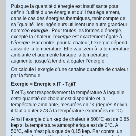
Puisque la quantité d’énergie est insuffisante pour
définir l’utilité d’une énergie et qu’il faut également,
dans le cas des énergies thermiques, tenir compte de
sa "qualité" les ingénieurs utilisent une autre grandeur
nommée
exergie
. Pour toutes les formes d’énergie,
excepté la chaleur, l’
exergie
est exactement égale à
l’
énergie
. Par contre, pour la chaleur, l’exergie dépend
aussi de la température. Elle vaut zéro à la température
ambiante et augmente lorsque la température
augmente, jusqu’à tendre à égaler l’énergie.
On calcule l’exergie d’une certaine quantité de chaleur
par la formule
Exergie = Energie x (T - T
)/T
0
T
et
T
sont respectivement la température à laquelle
0
cette quantité de chaleur est disponible et la
température ambiante, mesurées en °K (degrés Kelvin,
il faut ajouter 273 à la température exprimées en °C)
Ainsi l’exergie d’un
kep
de chaleur à 500°C est de 0,65
kep
si la température atmosphérique est de 0°C. A
50°C, elle n’est plus que de 0,15
kep
. Par contre, un