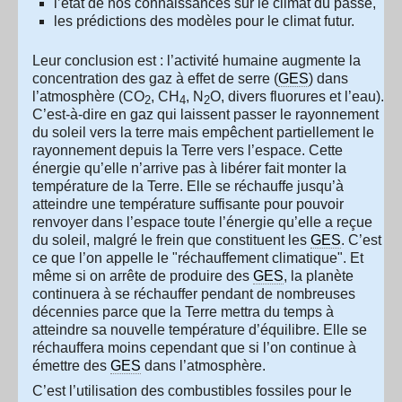
l’état de nos connaissances sur le climat du passé,
les prédictions des modèles pour le climat futur.
Leur conclusion est : l’activité humaine augmente la
concentration des gaz à effet de serre (
GES
) dans
l’atmosphère (CO
, CH
, N
O, divers fluorures et l’eau).
2
4
2
C’est-à-dire en gaz qui laissent passer le rayonnement
du soleil vers la terre mais empêchent partiellement le
rayonnement depuis la Terre vers l’espace. Cette
énergie qu’elle n’arrive pas à libérer fait monter la
température de la Terre. Elle se réchauffe jusqu’à
atteindre une température suffisante pour pouvoir
renvoyer dans l’espace toute l’énergie qu’elle a reçue
du soleil, malgré le frein que constituent les
GES
. C’est
ce que l’on appelle le "réchauffement climatique". Et
même si on arrête de produire des
GES
, la planète
continuera à se réchauffer pendant de nombreuses
décennies parce que la Terre mettra du temps à
atteindre sa nouvelle température d’équilibre. Elle se
réchauffera moins cependant que si l’on continue à
émettre des
GES
dans l’atmosphère.
C’est l’utilisation des combustibles fossiles pour le